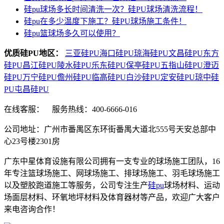
硅pu球场多长时间清洗一次？硅PU球场清洗流程！
硅pu在多少温度下施工？硅PU球场施工条件！
硅pu篮球场多久可以使用？
优质硅PU地区：
三亚硅PU
海口硅PU
琼海硅PU
文昌硅PU
东方
硅PU
昌江硅PU
陵水硅PU
乐东硅PU
保亭硅PU
五指山硅PU
澄迈
硅PU
万宁硅PU
儋州硅PU
临高硅PU
白沙硅PU
定安硅PU
琼中硅
PU
屯昌硅PU
在线客服：
服务热线：400-6666-016
公司地址：广州市番禺区东环街番禺大道北555号天安总部中
心23号楼2301房
广东中星体育设施有限公司拥有一支专业的球场施工团队，16
年专注篮球场施工、网球场施工、排球场施工、羽毛球场施工
以及塑胶跑道施工等服务，公司专注生产
硅pu
球场材料、运动
场面层材料、环氧地坪材料及体育器材等产品，欢迎广大客户
来电咨询合作！