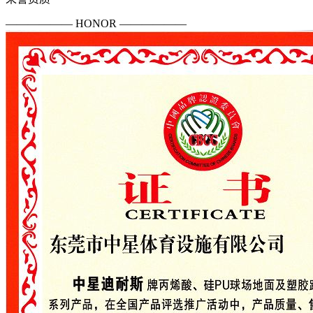
—————— HONOR ——————