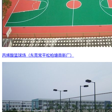
丙烯酸篮球场（东莞常平松柏塘南新厂）