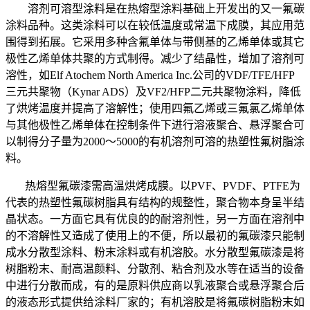
溶剂可溶型涂料是在热熔型涂料基础上开发出的又一氟碳
涂料品种。这类涂料可以在较低温度或常温下成膜，其应用范
围得到拓展。它采用多种含氟单体与带侧基的乙烯单体或其它
极性乙烯单体共聚的方式制得。减少了结晶性，增加了溶剂可
溶性，如Elf Atochem North America Inc.公司的VDF/TFE/HFP
三元共聚物（Kynar ADS）及VF2/HFP二元共聚物涂料，降低
了烘烤温度并提高了溶解性；使用四氟乙烯或三氟氯乙烯单体
与其他极性乙烯单体在控制条件下进行溶液聚合、悬浮聚合可
以制得分子量为2000～5000的有机溶剂可溶的热塑性氟树脂涂
料。
热熔型氟碳漆需高温烘烤成膜。以PVF、PVDF、PTFE为
代表的热塑性氟碳树脂具有结构的规整性，聚合物本身呈半结
晶状态。一方面它具有优良的的耐溶剂性，另一方面在溶剂中
的不溶解性又造成了使用上的不便，所以最初的氟碳漆只能制
成水分散型涂料、粉末涂料或有机溶胶。水分散型氟碳漆是将
树脂粉末、耐高温颜料、分散剂、粘合剂及水等在适当的设备
中进行分散而成，有的是原料供应商以乳液聚合或悬浮聚合后
的液态形式提供给涂料厂家的；有机溶胶是将氟碳树脂粉末如