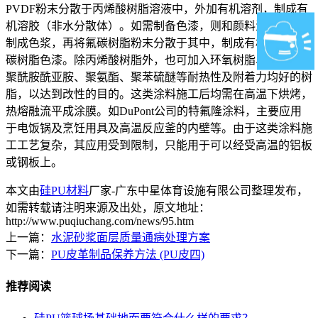
PVDF粉末分散于丙烯酸树脂溶液中，外加有机溶剂，制成有
机溶胶（非水分散体）。如需制备色漆，则和颜料混合分散，
制成色浆，再将氟碳树脂粉末分散于其中，制成有机溶胶型氟
碳树脂色漆。除丙烯酸树脂外，也可加入环氧树脂、聚酰胺和
聚酰胺酰亚胺、聚氨酯、聚苯硫醚等耐热性及附着力均好的树
脂，以达到改性的目的。这类涂料施工后均需在高温下烘烤，
热熔融流平成涂膜。如DuPont公司的特氟隆涂料，主要应用
于电饭锅及烹饪用具及高温反应釜的内壁等。由于这类涂料施
工工艺复杂，其应用受到限制，只能用于可以经受高温的铝板
或钢板上。
本文由
硅PU材料
厂家-广东中星体育设施有限公司整理发布，
如需转载请注明来源及出处，原文地址：
http://www.puqiuchang.com/news/95.htm
上一篇：
水泥砂浆面层质量通病处理方案
下一篇：
PU皮革制品保养方法 (PU皮四)
推荐阅读