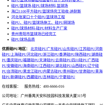
硅PU篮球场基础地面要符合什么样的要求？
硅PU篮球场,硅PU球场材料,篮球场
海口1100平方硅PU篮球场完工验收-迪耐斯
河北张家口十个硅PU篮球场工程
硅PU、硅PU篮球场施工、硅PU网球场
硅PU球场材料-硅PU材料生产厂家
贵州贵阳市篮球场已经完工
硅PU球场品质
优质硅PU地区：
北京硅PU
广东硅PU
山东硅PU
江苏硅PU
河南
硅PU
上海硅PU
河北硅PU
浙江硅PU
香港硅PU
陕西硅PU
湖南硅
PU
重庆硅PU
福建硅PU
天津硅PU
云南硅PU
四川硅PU
广西硅
PU
安徽硅PU
海南硅PU
江西硅PU
湖北硅PU
山西硅PU
辽宁硅
PU
台湾硅PU
黑龙江硅PU
内蒙古硅PU
贵州硅PU
甘肃硅PU
青海
硅PU
新疆硅PU
西藏硅PU
吉林硅PU
宁夏硅PU
在线客服：
服务热线：400-6666-016
公司地址：广州番禺天安科技园科技发展大厦315号