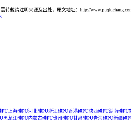
源及出处，原文地址：http://www.puqiuchang.com/new
序
PU
上海硅PU
河北硅PU
浙江硅PU
香港硅PU
陕西硅PU
湖南硅PU
U
黑龙江硅PU
内蒙古硅PU
贵州硅PU
甘肃硅PU
青海硅PU
新疆硅P