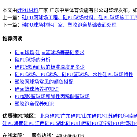
本文由
硅PU材料
厂家-广东中星体育设施有限公司整理发布，如需转载请注明来
上一篇：
硅PU网球场工程、硅PU球场材料、硅PU球场施工工
下一篇：
硅PU球场材料厂家、塑胶跑道基础表面处理
推荐阅读
硅pu球场,硅pu篮球场等基础要求
硅PU球场的分析
硅PU球场面层的标准厚度是多少
硅PU球场、PU球场、硅PU篮球场、水性硅PU球场特性
塑胶网球场常见的颜色搭配
硅pu篮球场养护知识
PU塑胶篮球场和弹性丙稀酸篮球场
塑胶跑道保养知识
优质硅PU地区：
北京硅PU
广东硅PU
山东硅PU
江苏硅PU
河南硅
硅PU
海南硅PU
江西硅PU
湖北硅PU
山西硅PU
辽宁硅PU
台湾硅P
在线客服：
服务热线：400-6666-016