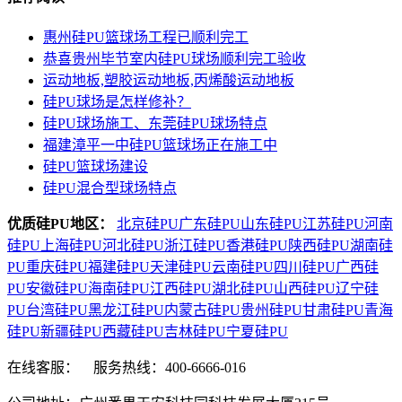
惠州硅PU篮球场工程已顺利完工
恭喜贵州毕节室内硅PU球场顺利完工验收
运动地板,塑胶运动地板,丙烯酸运动地板
硅PU球场是怎样修补？
硅PU球场施工、东莞硅PU球场特点
福建漳平一中硅PU篮球场正在施工中
硅PU篮球场建设
硅PU混合型球场特点
优质硅PU地区：
北京硅PU
广东硅PU
山东硅PU
江苏硅PU
河南
硅PU
上海硅PU
河北硅PU
浙江硅PU
香港硅PU
陕西硅PU
湖南硅
PU
重庆硅PU
福建硅PU
天津硅PU
云南硅PU
四川硅PU
广西硅
PU
安徽硅PU
海南硅PU
江西硅PU
湖北硅PU
山西硅PU
辽宁硅
PU
台湾硅PU
黑龙江硅PU
内蒙古硅PU
贵州硅PU
甘肃硅PU
青海
硅PU
新疆硅PU
西藏硅PU
吉林硅PU
宁夏硅PU
在线客服：
服务热线：400-6666-016