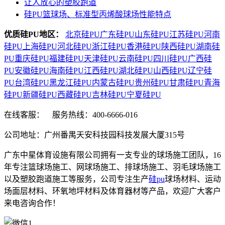
让人放心的塑胶跑道
硅PU篮球场、标准型丙烯酸球场性能特点
优质硅PU地区：
北京硅PU
广东硅PU
山东硅PU
江苏硅PU
河南
硅PU
上海硅PU
河北硅PU
浙江硅PU
香港硅PU
陕西硅PU
湖南硅
PU
重庆硅PU
福建硅PU
天津硅PU
云南硅PU
四川硅PU
广西硅
PU
安徽硅PU
海南硅PU
江西硅PU
湖北硅PU
山西硅PU
辽宁硅
PU
台湾硅PU
黑龙江硅PU
内蒙古硅PU
贵州硅PU
甘肃硅PU
青海
硅PU
新疆硅PU
西藏硅PU
吉林硅PU
宁夏硅PU
在线客服：
服务热线：400-6666-016
公司地址：广州番禺天安科技园科技发展大厦315号
广东中星体育设施有限公司拥有一支专业的球场施工团队，16
年专注篮球场施工、网球场施工、排球场施工、羽毛球场施工
以及塑胶跑道施工等服务，公司专注生产
硅pu
球场材料、运动
场面层材料、环氧地坪材料及体育器材等产品，欢迎广大客户
来电咨询合作！